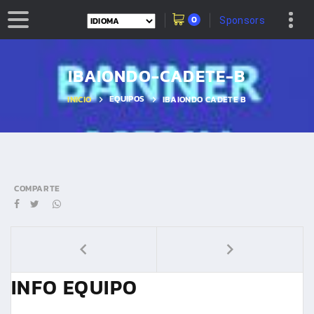
0
Sponsors
IBAIONDO-CADETE-B
EQUIPOS
INICIO
IBAIONDO CADETE B
COMPARTE
INFO EQUIPO