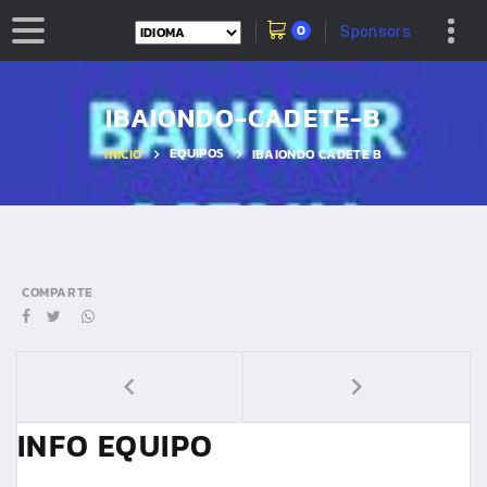
0
Sponsors
IBAIONDO-CADETE-B
EQUIPOS
INICIO
IBAIONDO CADETE B
COMPARTE
INFO EQUIPO