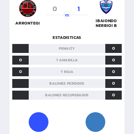
0
1
VS
IBAIONDO
ARRONTEGI
NERBIOI B
ESTADISTICAS
0
PENALTY
0
0
T AMARILLA
0
0
T ROJA
0
BALONES PERDIDOS
0
BALONES RECUPERADOS