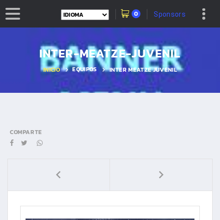
0
Sponsors
INTER-MEATZE-JUVENIL
EQUIPOS
INICIO
INTER MEATZE JUVENIL
COMPARTE