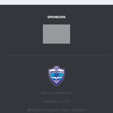
SPONSORS
Ibaiondo Nerbioi FK
Fundado en 2016
Matilde Orbegozo , Bilbao (Bizkaia)