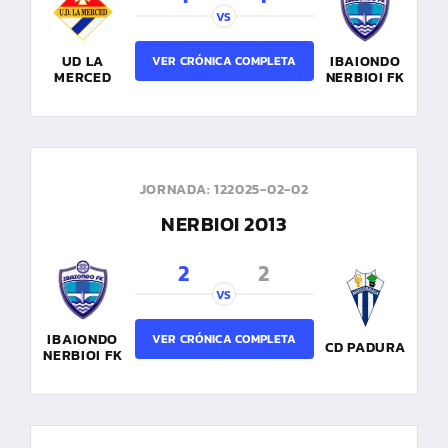
VS
UD LA
IBAIONDO
VER CRÓNICA COMPLETA
MERCED
NERBIOI FK
JORNADA: 12
2025-02-02
NERBIOI 2013
2
2
VS
IBAIONDO
VER CRÓNICA COMPLETA
CD PADURA
NERBIOI FK