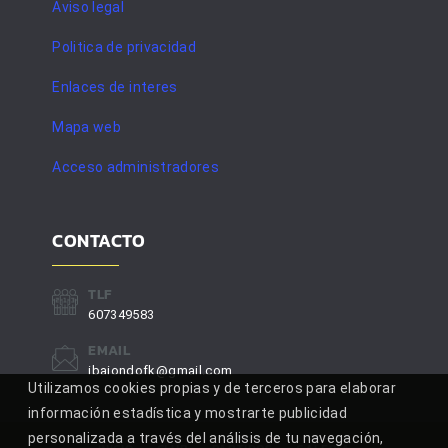
Aviso legal
Politica de privacidad
Enlaces de interes
Mapa web
Acceso administradores
CONTACTO
TLF
607349583
EMAIL
ibaiondofk@gmail.com
Utilizamos cookies propias y de terceros para elaborar
información estadística y mostrarte publicidad
personalizada a través del análisis de tu navegación,