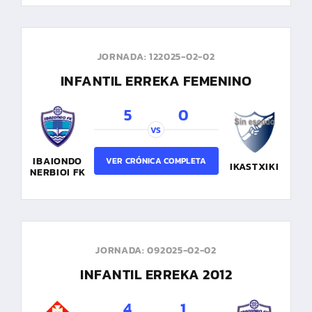
JORNADA: 12
2025-02-02
INFANTIL ERREKA FEMENINO
5
0
VS
IBAIONDO
VER CRÓNICA COMPLETA
IKASTXIKI
NERBIOI FK
JORNADA: 09
2025-02-02
INFANTIL ERREKA 2012
4
1