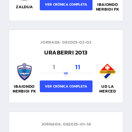
IBAIONDO
VER CRÓNICA COMPLETA
ZALDUA
NERBIOI FK
JORNADA: 08
2025-02-02
URABERRI 2013
1
11
VS
IBAIONDO
UD LA
VER CRÓNICA COMPLETA
NERBIOI FK
MERCED
JORNADA: 08
2025-01-18