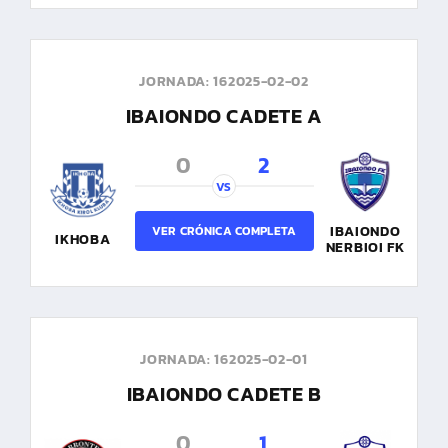
JORNADA: 16
2025-02-02
IBAIONDO CADETE A
0
2
VS
IBAIONDO
VER CRÓNICA COMPLETA
IKHOBA
NERBIOI FK
JORNADA: 16
2025-02-01
IBAIONDO CADETE B
0
1