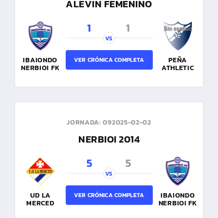
ALEVIN FEMENINO
1
1
VS
IBAIONDO
PEÑA
VER CRÓNICA COMPLETA
NERBIOI FK
ATHLETIC
JORNADA: 09
2025-02-02
NERBIOI 2014
5
5
VS
UD LA
IBAIONDO
VER CRÓNICA COMPLETA
MERCED
NERBIOI FK