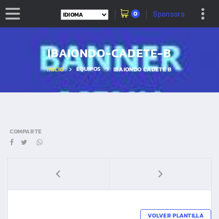
0
Sponsors
IBAIONDO-CADETE-B
EQUIPOS
INICIO
IBAIONDO CADETE B
COMPARTE
VOLVER PLANTILLA