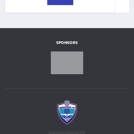
SPONSORS
Ibaiondo Nerbioi FK