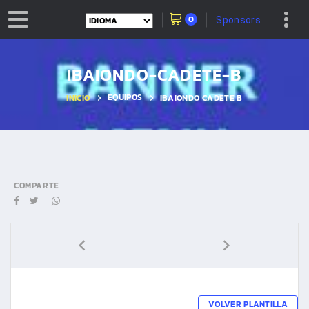
0
Sponsors
IBAIONDO-CADETE-B
EQUIPOS
INICIO
IBAIONDO CADETE B
COMPARTE
VOLVER PLANTILLA