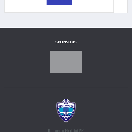
SPONSORS
Ibaiondo Nerbioi FK