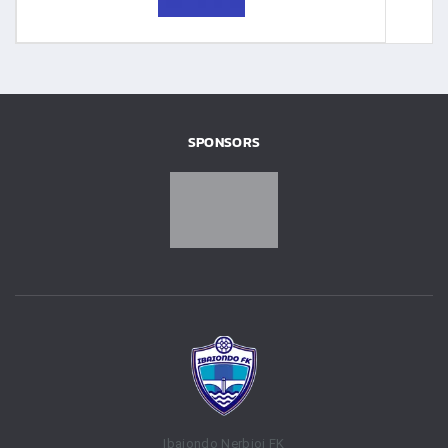
SPONSORS
Ibaiondo Nerbioi FK