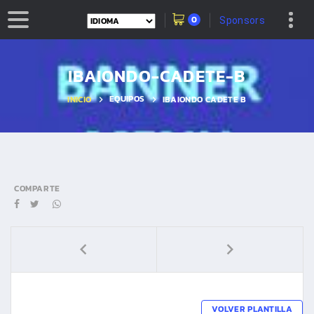
0
Sponsors
IBAIONDO-CADETE-B
EQUIPOS
INICIO
IBAIONDO CADETE B
COMPARTE
VOLVER PLANTILLA