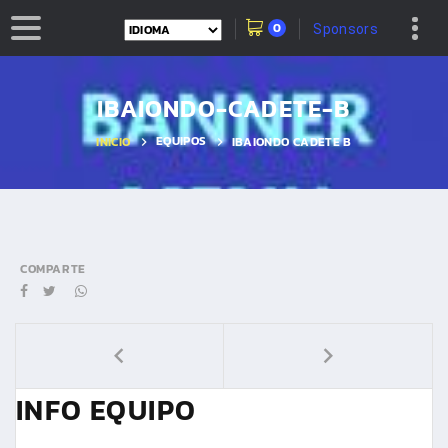
0
Sponsors
IBAIONDO-CADETE-B
EQUIPOS
INICIO
IBAIONDO CADETE B
COMPARTE
INFO EQUIPO