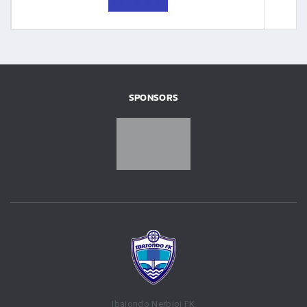
SPONSORS
Ibaiondo Nerbioi FK