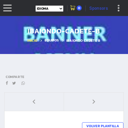
0
Sponsors
IBAIONDO-CADETE-B
EQUIPOS
INICIO
IBAIONDO CADETE B
COMPARTE
VOLVER PLANTILLA