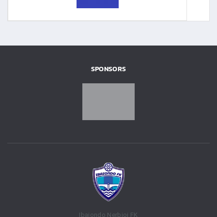
SPONSORS
Ibaiondo Nerbioi FK