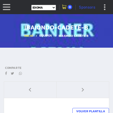
0
Sponsors
IBAIONDO-CADETE-B
EQUIPOS
INICIO
IBAIONDO CADETE B
COMPARTE
VOLVER PLANTILLA